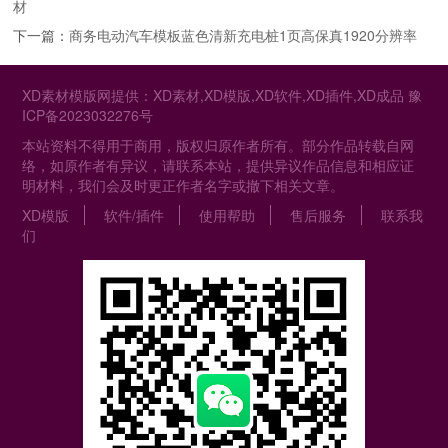
材
下一篇：
商务电动汽车模板蓝色清新充电桩1页高保真1920分辨率
XD素材模版网提供：XD素材,XD模版,XD软件,XD插件,XD成品
豫
ICP备2023032276号
本站资料不得用于商用，版权归原作者所有。部分作品转载自网
络，如原作者有异议，请联系本站，提供异议作品信息和相应证
明材料，我们会及时更正作者名字或撤下相关文章。
XD模版
软件/插件
使用帮助
售后服务
联系我
们