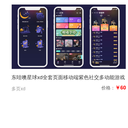
东哇噢星球xd全套页面移动端紫色社交多动能游戏
100页高保真含交互
￥60
价格：
多页xd