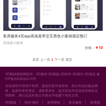
客房服务4页app高保真带交互黑色小案例酒店预订
高保真小案例
￥10
价格：
首页
上一页
1
下一页
尾页
XD素材模版网提供：XD素材,XD模版,XD软件,XD插件,XD成品
豫
ICP备2023032276号
本站资料不得用于商用，版权归原作者所有。部分作品转载自网
络，如原作者有异议，请联系本站，提供异议作品信息和相应证
明材料，我们会及时更正作者名字或撤下相关文章。
XD模版
软件/插件
使用帮助
售后服务
联系我