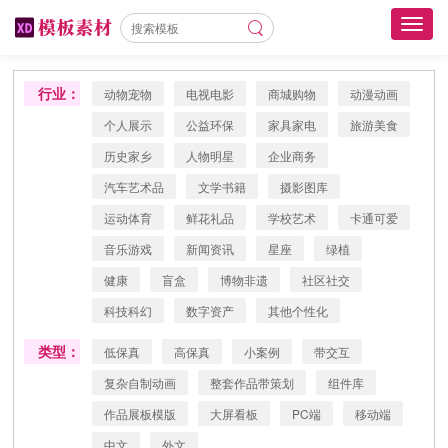
Toggl
navig
行业：
动物宠物
电视电影
商城购物
动漫动画
个人展示
公益环保
家具家电
旅游美食
历史家乡
人物明星
企业商务
汽车艺术品
文学书籍
摄影图库
运动体育
鲜花礼品
学校艺术
卡通可爱
音乐游戏
新闻资讯
星座
绿植
健康
盲盒
博物非遗
社区社交
科技科幻
数字资产
其他个性化
类型：
低保真
高保真
小案例
带交互
复杂自制动画
整套作品带策划
组件库
作品展板模版
大屏看板
PC端
移动端
中文
外文