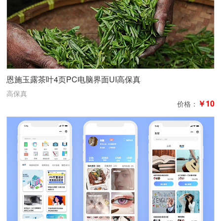
恩施玉露茶叶4页PC电脑界面UI高保真
高保真
￥10
价格：