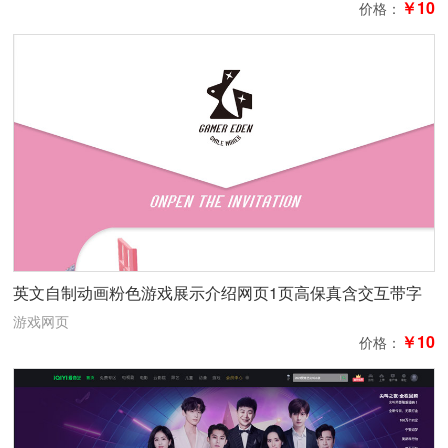
￥10
价格：
英文自制动画粉色游戏展示介绍网页1页高保真含交互带字
体
游戏网页
￥10
价格：