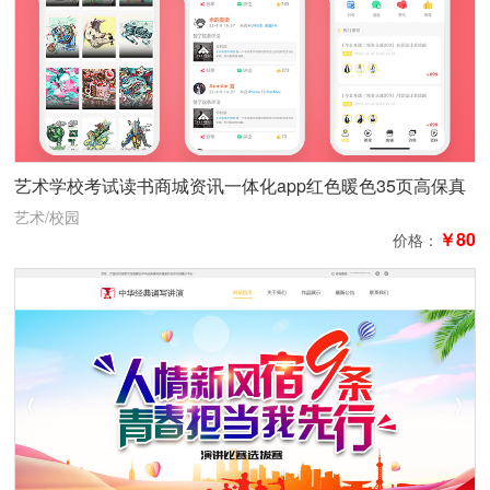
艺术学校考试读书商城资讯一体化app红色暖色35页高保真
含交互商城
艺术/校园
￥80
价格：