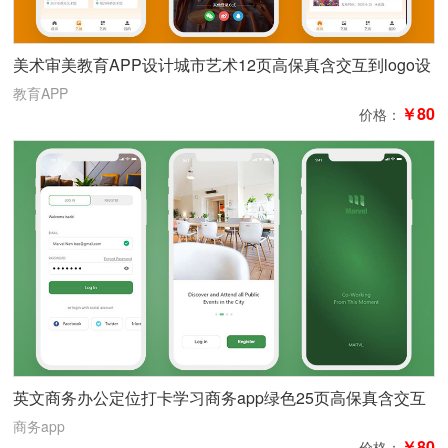
美术审美教育APP设计城市艺术12页高保真含交互到logo设
计低保真
教育APP
￥80
价格：
英文商务办公定位打卡学习商务app绿色25页高保真含交互
商务app
￥80
价格：