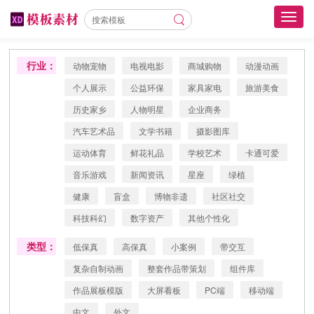
Toggl
navig
行业：
动物宠物
电视电影
商城购物
动漫动画
个人展示
公益环保
家具家电
旅游美食
历史家乡
人物明星
企业商务
汽车艺术品
文学书籍
摄影图库
运动体育
鲜花礼品
学校艺术
卡通可爱
音乐游戏
新闻资讯
星座
绿植
健康
盲盒
博物非遗
社区社交
科技科幻
数字资产
其他个性化
类型：
低保真
高保真
小案例
带交互
复杂自制动画
整套作品带策划
组件库
作品展板模版
大屏看板
PC端
移动端
中文
外文