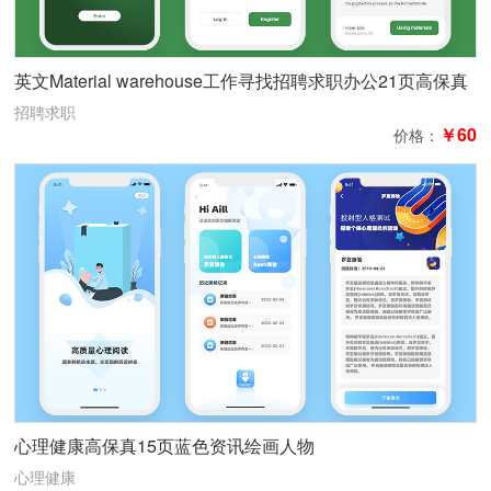
英文Material warehouse工作寻找招聘求职办公21页高保真
含交互
招聘求职
￥60
价格：
心理健康高保真15页蓝色资讯绘画人物
心理健康