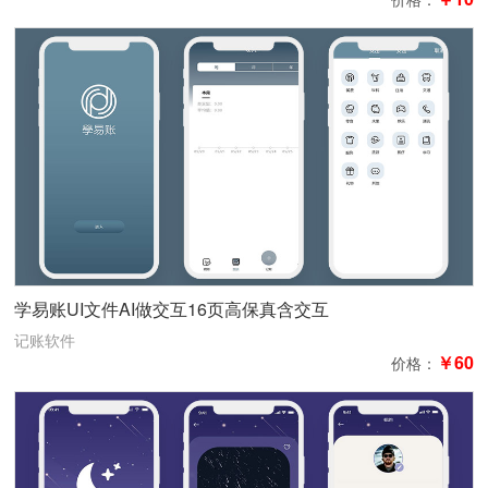
学易账UI文件AI做交互16页高保真含交互
记账软件
￥60
价格：