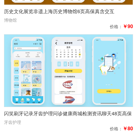
历史文化展览非遗上海历史博物馆6页高保真含交互
博物馆
￥90
价格：
闪笑刷牙记录牙齿护理问诊健康商城检测资讯聊天48页高保
真含交互
牙齿护理
￥80
价格：