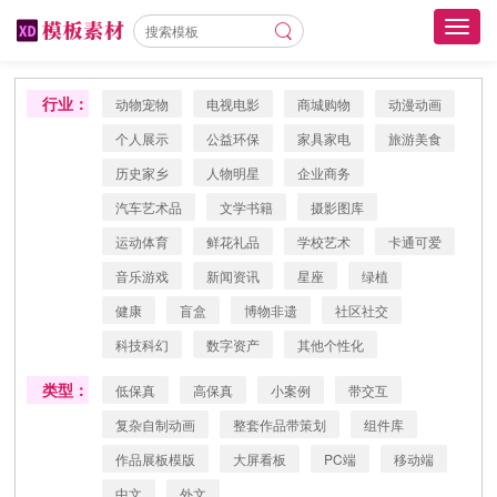
Toggl
navig
行业：
动物宠物
电视电影
商城购物
动漫动画
个人展示
公益环保
家具家电
旅游美食
历史家乡
人物明星
企业商务
汽车艺术品
文学书籍
摄影图库
运动体育
鲜花礼品
学校艺术
卡通可爱
音乐游戏
新闻资讯
星座
绿植
健康
盲盒
博物非遗
社区社交
科技科幻
数字资产
其他个性化
类型：
低保真
高保真
小案例
带交互
复杂自制动画
整套作品带策划
组件库
作品展板模版
大屏看板
PC端
移动端
中文
外文