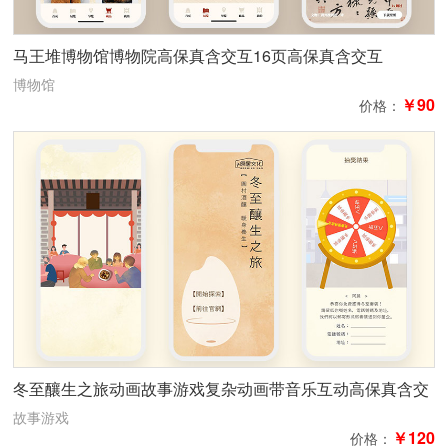
马王堆博物馆博物院高保真含交互16页高保真含交互
博物馆
￥90
价格：
冬至釀生之旅动画故事游戏复杂动画带音乐互动高保真含交
互
故事游戏
￥120
价格：