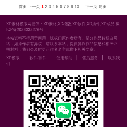
首页
上一页
1
2
3
4
5
6
7
8
9
10
...
下一页
尾页
XD素材模版网提供：XD素材,XD模版,XD软件,XD插件,XD成品
豫
ICP备2023032276号
本站资料不得用于商用，版权归原作者所有。部分作品转载自网
络，如原作者有异议，请联系本站，提供异议作品信息和相应证
明材料，我们会及时更正作者名字或撤下相关文章。
XD模版
软件/插件
使用帮助
售后服务
联系我
们