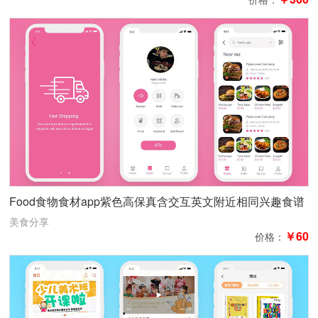
Food食物食材app紫色高保真含交互英文附近相同兴趣食谱
34页美食分享粉色
美食分享
￥60
价格：