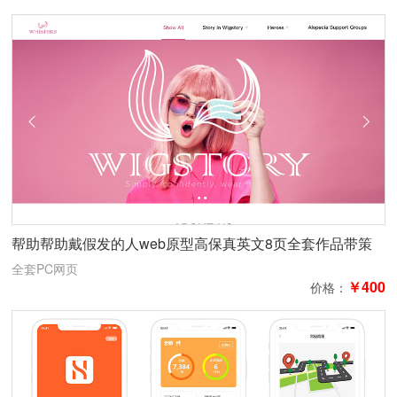
帮助帮助戴假发的⼈web原型高保真英文8页全套作品带策
划
全套PC网页
￥400
价格：