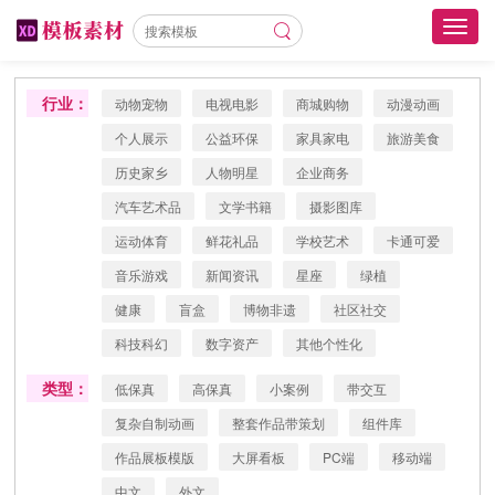
Toggl
navig
行业：
动物宠物
电视电影
商城购物
动漫动画
个人展示
公益环保
家具家电
旅游美食
历史家乡
人物明星
企业商务
汽车艺术品
文学书籍
摄影图库
运动体育
鲜花礼品
学校艺术
卡通可爱
音乐游戏
新闻资讯
星座
绿植
健康
盲盒
博物非遗
社区社交
科技科幻
数字资产
其他个性化
类型：
低保真
高保真
小案例
带交互
复杂自制动画
整套作品带策划
组件库
作品展板模版
大屏看板
PC端
移动端
中文
外文