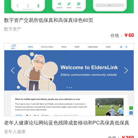
数字资产交易所低保真和高保真绿色60页
数字资产
￥60
价格：
老年人健康论坛网站蓝色残障成套移动和PC高保真低保真
都有
老年人健康
￥360
价格：