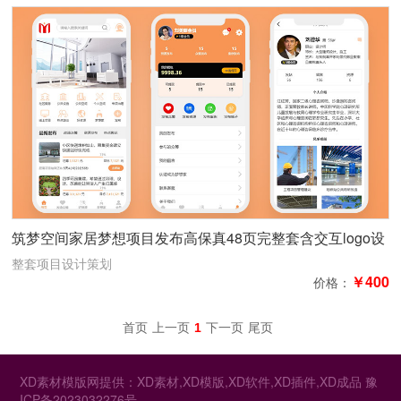
筑梦空间家居梦想项目发布高保真48页完整套含交互logo设
计策划
整套项目设计策划
￥400
价格：
首页
上一页
1
下一页
尾页
XD素材模版网提供：XD素材,XD模版,XD软件,XD插件,XD成品
豫
ICP备2023032276号