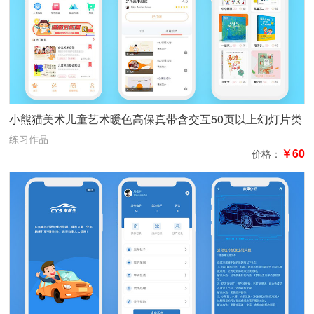
小熊猫美术儿童艺术暖色高保真带含交互50页以上幻灯片类
型交互练习作品
练习作品
￥60
价格：