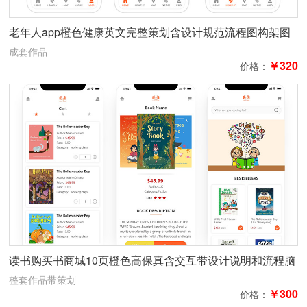
老年人app橙色健康英文完整策划含设计规范流程图构架图
logo设计15页
成套作品
￥320
价格：
读书购买书商城10页橙色高保真含交互带设计说明和流程脑
图全套作品
整套作品带策划
￥300
价格：