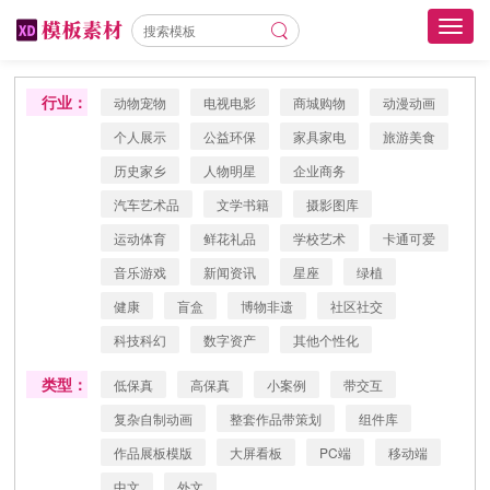
Toggl
navig
行业：
动物宠物
电视电影
商城购物
动漫动画
个人展示
公益环保
家具家电
旅游美食
历史家乡
人物明星
企业商务
汽车艺术品
文学书籍
摄影图库
运动体育
鲜花礼品
学校艺术
卡通可爱
音乐游戏
新闻资讯
星座
绿植
健康
盲盒
博物非遗
社区社交
科技科幻
数字资产
其他个性化
类型：
低保真
高保真
小案例
带交互
复杂自制动画
整套作品带策划
组件库
作品展板模版
大屏看板
PC端
移动端
中文
外文