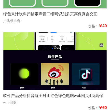
绿色果汁饮料扫描带声音二维码识别多页高保真含交互
扫描带声音
￥40
价格：
软件产品分析抖音醒图对比红色绿色电脑web网页4页高保
真含交互和分析
web网页
￥60
价格：