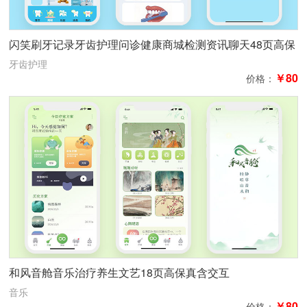
闪笑刷牙记录牙齿护理问诊健康商城检测资讯聊天48页高保
真含交互
牙齿护理
￥80
价格：
和风音舱音乐治疗养生文艺18页高保真含交互
音乐
￥80
价格：