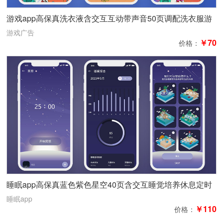
游戏app高保真洗衣液含交互互动带声音50页调配洗衣服游
戏广告
游戏广告
￥70
价格：
睡眠app高保真蓝色紫色星空40页含交互睡觉培养休息定时
闹铃提醒
睡眠app
￥110
价格：