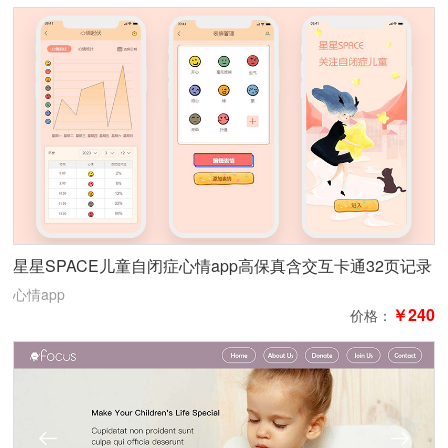
星星SPACE儿童自闭症心情app高保真含交互卡通32页记录
日历橙色编辑
心情app
￥240
价格：