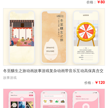
￥80
价格：
冬至釀生之旅动画故事游戏复杂动画带音乐互动高保真含交
互
故事游戏
￥120
价格：