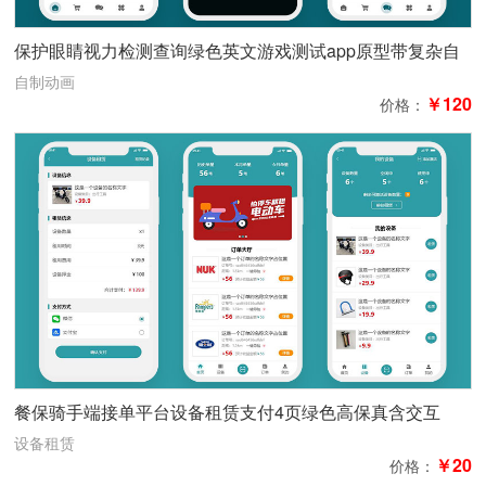
保护眼睛视力检测查询绿色英文游戏测试app原型带复杂自
制动画
自制动画
￥120
价格：
餐保骑手端接单平台设备租赁支付4页绿色高保真含交互
设备租赁
￥20
价格：