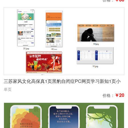
三苏家风文化高保真1页黑豹自闭症PC网页学习新知1页小
案例烧优化后台界面xd设计肯德基电脑网页1页高
单页
￥20
价格：