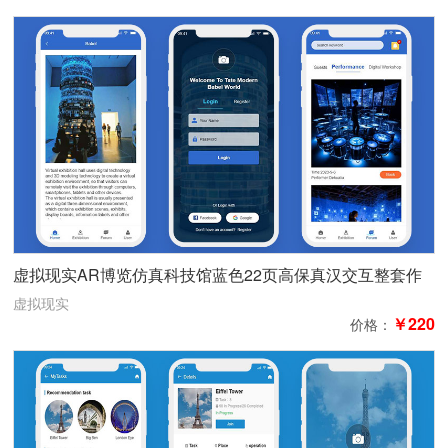
虚拟现实AR博览仿真科技馆蓝色22页高保真汉交互整套作
品
虚拟现实
￥220
价格：