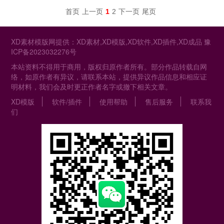
首页
上一页
1
2
下一页
尾页
XD素材模版网提供：XD素材,XD模版,XD软件,XD插件,XD成品
豫
ICP备2023032276号
本站资料不得用于商用，版权归原作者所有。部分作品转载自网
络，如原作者有异议，请联系本站，提供异议作品信息和相应证
明材料，我们会及时更正作者名字或撤下相关文章。
XD模版
软件/插件
使用帮助
售后服务
联系我
们