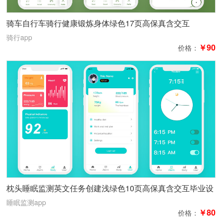
骑车自行车骑行健康锻炼身体绿色17页高保真含交互
骑行app
￥90
价格：
枕头睡眠监测英文任务创建浅绿色10页高保真含交互毕业设
计小案例
睡眠监测app
￥80
价格：