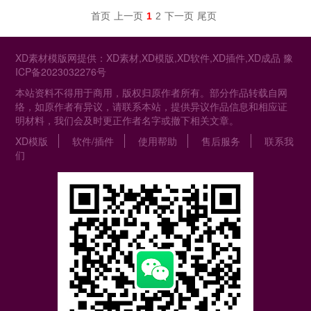
首页
上一页
1
2
下一页
尾页
XD素材模版网提供：XD素材,XD模版,XD软件,XD插件,XD成品
豫
ICP备2023032276号
本站资料不得用于商用，版权归原作者所有。部分作品转载自网
络，如原作者有异议，请联系本站，提供异议作品信息和相应证
明材料，我们会及时更正作者名字或撤下相关文章。
XD模版
软件/插件
使用帮助
售后服务
联系我
们