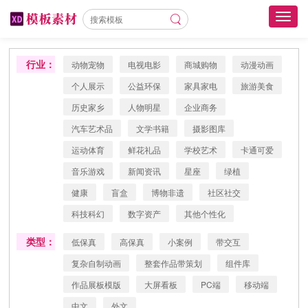
Toggl
navig
行业：
动物宠物
电视电影
商城购物
动漫动画
个人展示
公益环保
家具家电
旅游美食
历史家乡
人物明星
企业商务
汽车艺术品
文学书籍
摄影图库
运动体育
鲜花礼品
学校艺术
卡通可爱
音乐游戏
新闻资讯
星座
绿植
健康
盲盒
博物非遗
社区社交
科技科幻
数字资产
其他个性化
类型：
低保真
高保真
小案例
带交互
复杂自制动画
整套作品带策划
组件库
作品展板模版
大屏看板
PC端
移动端
中文
外文