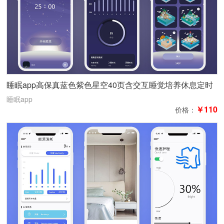
睡眠app高保真蓝色紫色星空40页含交互睡觉培养休息定时
闹铃提醒
睡眠app
￥110
价格：