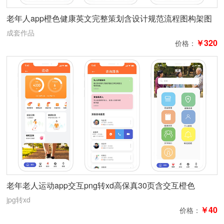
老年人app橙色健康英文完整策划含设计规范流程图构架图
logo设计15页
成套作品
￥320
价格：
老年老人运动app交互png转xd高保真30页含交互橙色
jpg转xd
￥40
价格：