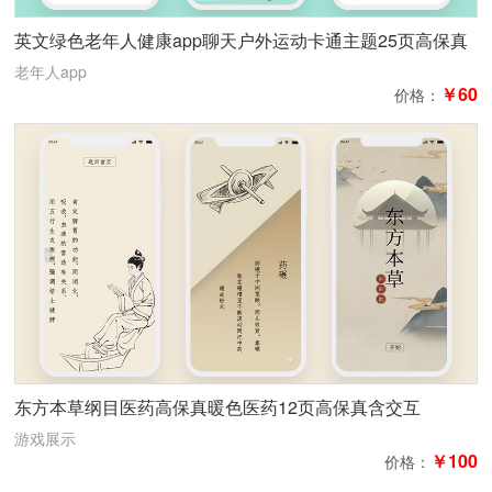
英文绿色老年人健康app聊天户外运动卡通主题25页高保真
含交互
老年人app
￥60
价格：
东方本草纲目医药高保真暖色医药12页高保真含交互
游戏展示
￥100
价格：