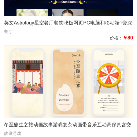
英文Astrology星空餐厅餐饮吃饭网页PC电脑和移动端1套深
色紫色梦幻4页
餐厅
￥80
价格：
冬至釀生之旅动画故事游戏复杂动画带音乐互动高保真含交
互
故事游戏