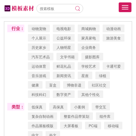
Toggl
navig
行业：
动物宠物
电视电影
商城购物
动漫动画
个人展示
公益环保
家具家电
旅游美食
历史家乡
人物明星
企业商务
汽车艺术品
文学书籍
摄影图库
运动体育
鲜花礼品
学校艺术
卡通可爱
音乐游戏
新闻资讯
星座
绿植
健康
盲盒
博物非遗
社区社交
科技科幻
数字资产
其他个性化
类型：
低保真
高保真
小案例
带交互
复杂自制动画
整套作品带策划
组件库
作品展板模版
大屏看板
PC端
移动端
中文
外文