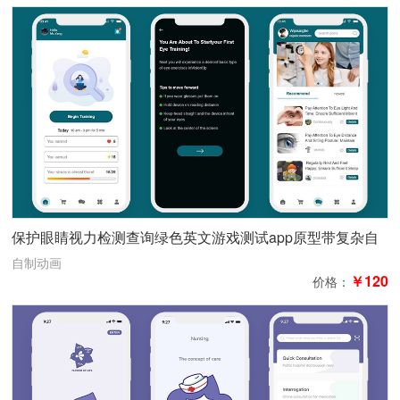
保护眼睛视力检测查询绿色英文游戏测试app原型带复杂自
制动画
自制动画
￥120
价格：