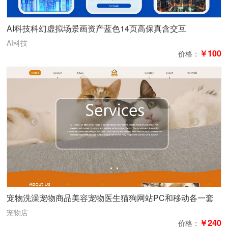
AI科技科幻虚拟场景画资产蓝色14页高保真含交互
AI科技
￥100
价格：
宠物洗澡宠物商品美容宠物医生猫狗网站PC和移动各一套
高保真黑白线框图5页
宠物店
￥240
价格：