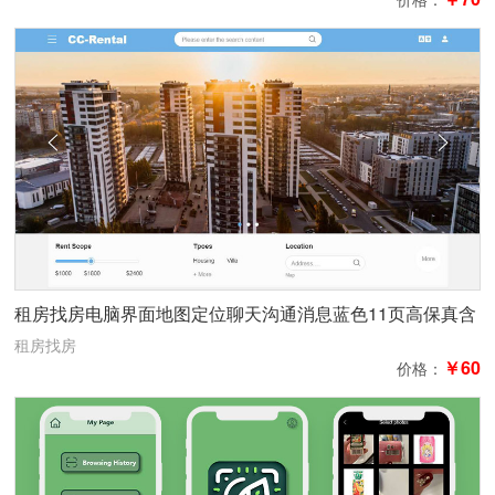
租房找房电脑界面地图定位聊天沟通消息蓝色11页高保真含
交互
租房找房
￥60
价格：