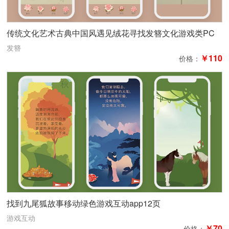
传统文化艺术古典中国风遇见绒花寻找发簪文化游戏类PC
和移动
发簪
￥110
价格：
找到九尾狐故事移动绿色游戏互动app12页
游戏互动
￥70
价格：