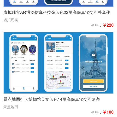
虚拟现实AR博览仿真科技馆蓝色22页高保真汉交互整套作
品
虚拟现实
￥220
价格：
景点地图打卡博物馆英文蓝色14页高保真汉交互复杂
景点地图
￥100
价格：