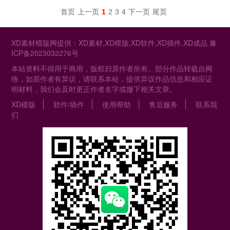
首页
上一页
1
2
3
4
下一页
尾页
XD素材模版网提供：XD素材,XD模版,XD软件,XD插件,XD成品
豫
ICP备2023032276号
本站资料不得用于商用，版权归原作者所有。部分作品转载自网
络，如原作者有异议，请联系本站，提供异议作品信息和相应证
明材料，我们会及时更正作者名字或撤下相关文章。
XD模版
软件/插件
使用帮助
售后服务
联系我
们