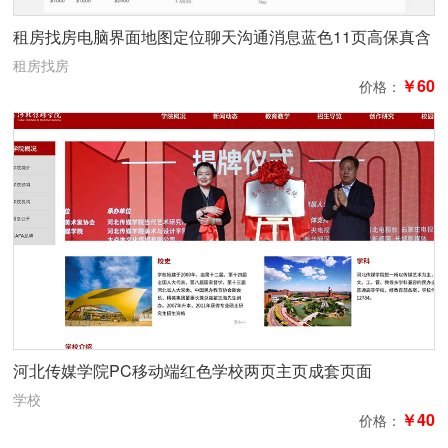
租房找房电脑界面地图定位聊天沟通消息蓝色11页高保真含
交互
租房找房
￥60
价格：
河北传媒学院PC移动端红色学校两页主页成套页面
学校
￥40
价格：