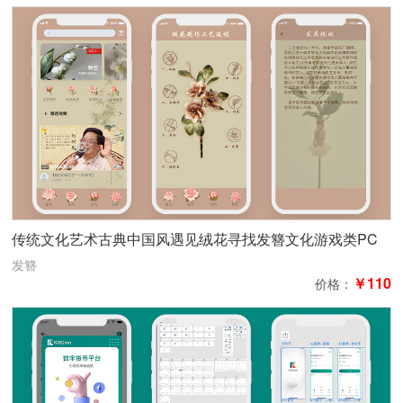
传统文化艺术古典中国风遇见绒花寻找发簪文化游戏类PC
和移动
发簪
￥110
价格：