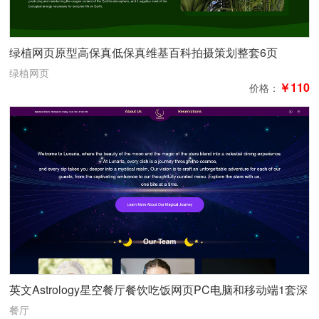
绿植网页原型高保真低保真维基百科拍摄策划整套6页
绿植网页
￥110
价格：
英文Astrology星空餐厅餐饮吃饭网页PC电脑和移动端1套深
色紫色梦幻4页
餐厅