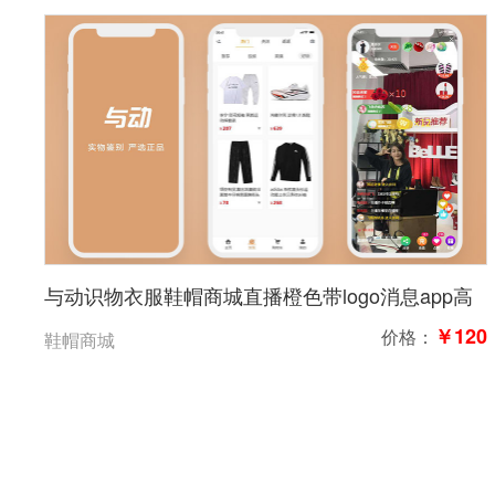
与动识物衣服鞋帽商城直播橙色带logo消息app高
保真含交互40页
￥120
价格：
鞋帽商城