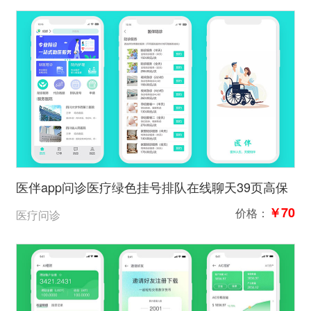
医伴app问诊医疗绿色挂号排队在线聊天39页高保
真含交互
￥70
价格：
医疗问诊