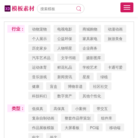
Toggl
navig
行业：
动物宠物
电视电影
商城购物
动漫动画
个人展示
公益环保
家具家电
旅游美食
历史家乡
人物明星
企业商务
汽车艺术品
文学书籍
摄影图库
运动体育
鲜花礼品
学校艺术
卡通可爱
音乐游戏
新闻资讯
星座
绿植
健康
盲盒
博物非遗
社区社交
科技科幻
数字资产
其他个性化
类型：
低保真
高保真
小案例
带交互
复杂自制动画
整套作品带策划
组件库
作品展板模版
大屏看板
PC端
移动端
中文
外文