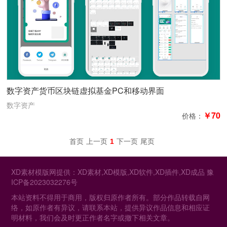
数字资产货币区块链虚拟基金PC和移动界面
数字资产
￥70
价格：
首页
上一页
1
下一页
尾页
XD素材模版网提供：XD素材,XD模版,XD软件,XD插件,XD成品
豫
ICP备2023032276号
本站资料不得用于商用，版权归原作者所有。部分作品转载自网
络，如原作者有异议，请联系本站，提供异议作品信息和相应证
明材料，我们会及时更正作者名字或撤下相关文章。